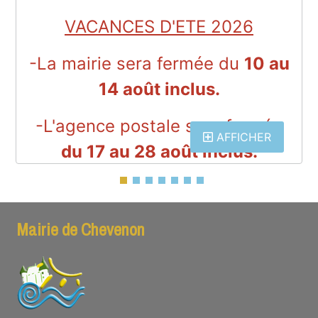
VACANCES D'ETE 2026
-La mairie sera fermée du
10 au
14 août inclus.
-L'agence postale sera fermée
AFFICHER
du 17 au 28 août inclus.
COUPURE DE COURANT
POUR TRAVAUX
Mairie de Chevenon
Informations coupure de courant
pour travaux