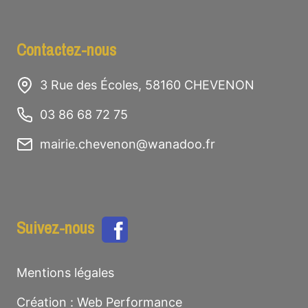
Horaires des coupures :
Contactez-nous
-mecredi 23 septembre 2026 de
AFFICHER
9h à 10h45 au Domaine de
3 Rue des Écoles, 58160 CHEVENON
BRUITS DE VOISINAGE
Crèges
03 86 68 72 75
mairie.chevenon@wanadoo.fr
Jours ouvrables
:
8h30-
12h 14h-19h
Suivez-nous
Samedi
:
9h-12h 14h-
Mentions légales
18h30
Création :
Web Performance
AFFICHER